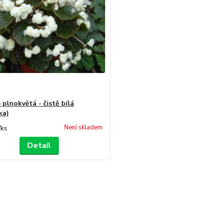
 plnokvětá - čistě bílá
ka)
Není skladem
/
ks
Detail