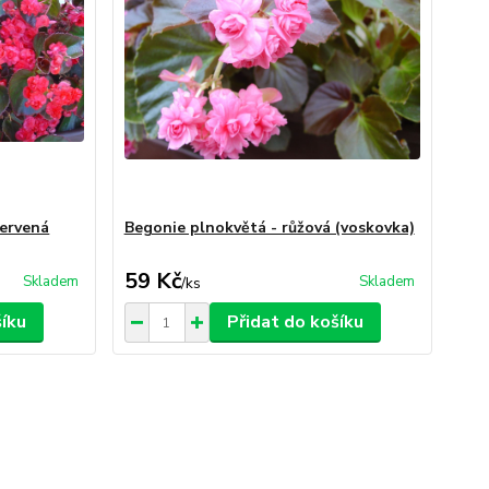
červená
Begonie plnokvětá - růžová (voskovka)
59 Kč
Skladem
Skladem
/
ks
šíku
Přidat do košíku