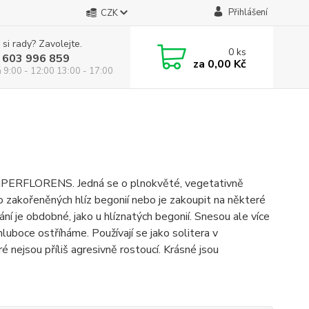
Přihlášení
CZK
 si rady? Zavolejte.
0
ks
 603 996 859
za
0,00 Kč
á 9:00 - 12:00 13:00 - 17:00
SEMPERFLORENS. Jedná se o plnokvěté, vegetativně
o zakořeněných hlíz begonií nebo je zakoupit na některé
vání je obdobné, jako u hlíznatých begonií. Snesou ale více
hluboce ostříháme. Používají se jako solitera v
é nejsou příliš agresivně rostoucí. Krásné jsou