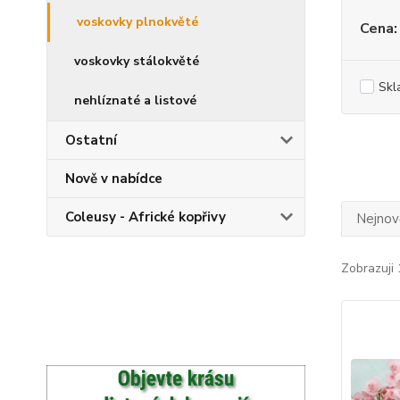
voskovky plnokvěté
Cena:
voskovky stálokvěté
Skl
nehlíznaté a listové
Ostatní
Nově v nabídce
Coleusy - Africké kopřivy
Nejnově
Zobrazuji 