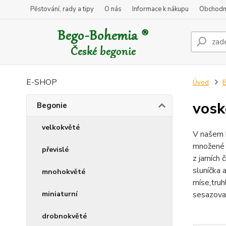
Pěstování, rady a tipy
O nás
Informace k nákupu
Obchodn
E-SHOP
Úvod
B
vosk
Begonie
velkokvěté
V našem 
množené r
převislé
z jarních
sluníčka 
mnohokvěté
míse,truh
miniaturní
sesazovan
drobnokvěté