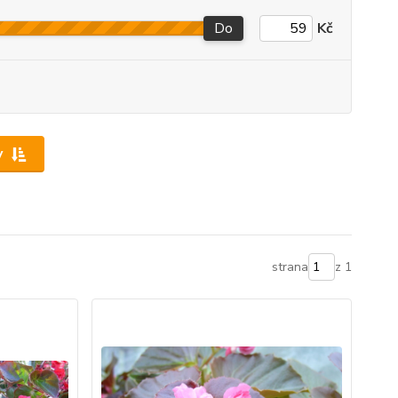
Do
Kč
y
strana
z 1