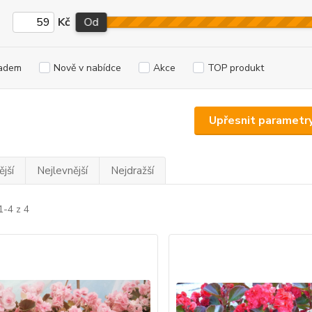
Kč
Od
adem
Nově v nabídce
Akce
TOP produkt
Upřesnit parametr
jší
Nejlevnější
Nejdražší
1-4 z 4