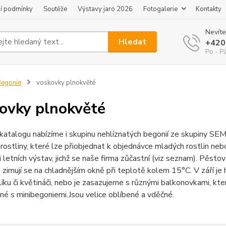
í podmínky
Soutěže
Výstavy jaro 2026
Fotogalerie
Kontakty
Nevíte
Hledat
+420
Po - P
egonie
voskovky plnokvěté
ovky plnokvěté
katalogu nabízíme i skupinu nehlíznatých begonií ze skupiny 
ostliny, které lze přiobjednat k objednávce mladých rostlin neb
 či letních výstav, jichž se naše firma zůčastní (viz seznam). Pěsto
a zimují se na chladnějším okně při teplotě kolem 15°C. V září je 
líku či květináči, nebo je zasazujeme s různými balkonovkami, kter
é s minibegoniemi.Jsou velice oblíbené a vděčné.