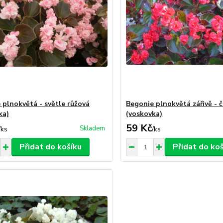
 plnokvětá - světle růžová
Begonie plnokvětá zářivě - 
ka)
(voskovka)
59 Kč
Skladem
/
ks
/
ks
Přidat do košíku
Přidat do ko