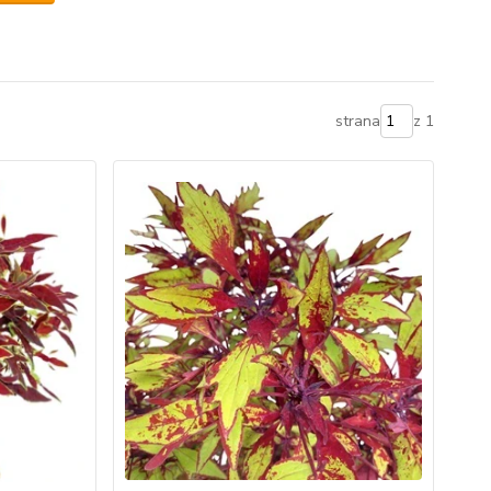
strana
z 1