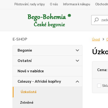
Pěstování, rady a tipy
O nás
Informace k nákupu
Obchodn
E-SHOP
Úvod
C
Úzko
Begonie
Ostatní
Cena:
Nově v nabídce
Coleusy - Africké kopřivy
Skl
Úzkolisté
Zvlněné