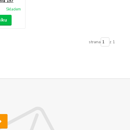
iva 197
Skladem
šíku
strana
z 1