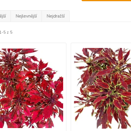
jší
Nejlevnější
Nejdražší
1-5 z 5