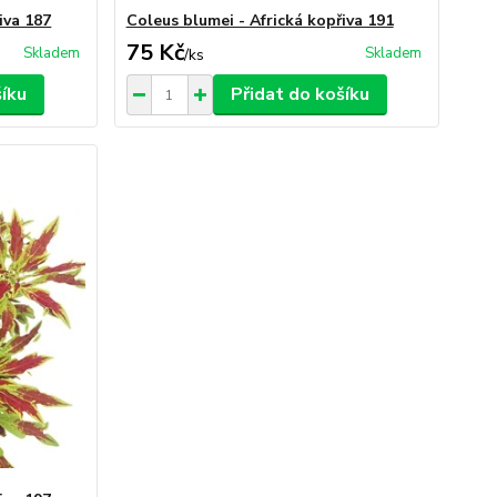
iva 187
Coleus blumei - Africká kopřiva 191
75 Kč
Skladem
Skladem
/
ks
šíku
Přidat do košíku