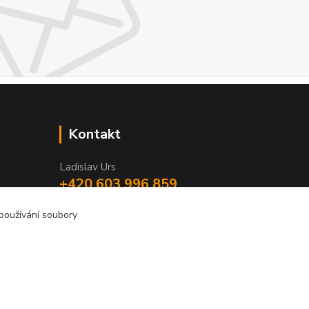
Kontakt
Ladislav Urs
+420 603 996 859
Po - Pá 9:00 - 12:00 13:00 - 17:00
 používání soubory
bego-bohemia@begonie.cz