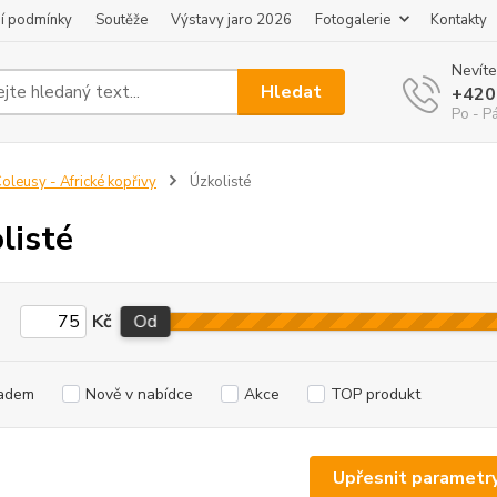
í podmínky
Soutěže
Výstavy jaro 2026
Fotogalerie
Kontakty
Nevíte
Hledat
+420
Po - P
oleusy - Africké kopřivy
Úzkolisté
listé
Kč
Od
adem
Nově v nabídce
Akce
TOP produkt
Upřesnit parametr