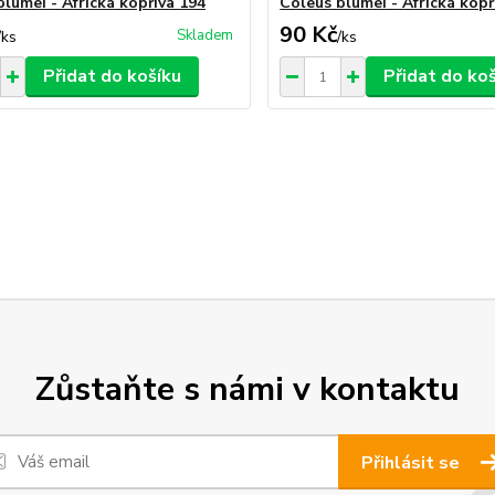
blumei - Africká kopřiva 194
Coleus blumei - Africká kopř
90 Kč
Skladem
/
ks
/
ks
Přidat do košíku
Přidat do ko
Zůstaňte s námi v kontaktu
Přihlásit se