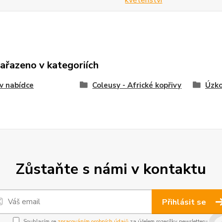
zařazeno v kategoriích
v nabídce
Coleusy - Africké kopřivy
Úzko
Zůstaňte s námi v kontaktu
Přihlásit se
Souhlasím se
zpracováním osobních údajů
za účelem rozesílky newsletteru.