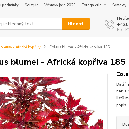
í podmínky
Soutěže
Výstavy jaro 2026
Fotogalerie
Kontakty
Nevíte
Hledat
+420
Po - P
oleusy - Africké kopřivy
Coleus blumei - Africká kopřiva 185
us blumei - Africká kopřiva 185
Cole
Další n
barva 
listů 
popis
Dos