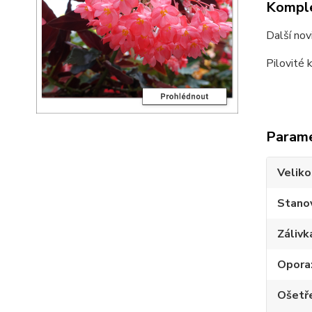
Komple
Další nov
Pilovité 
Param
Veliko
Stano
Zálivk
Opora
Ošetř