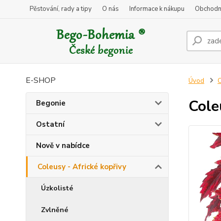
Pěstování, rady a tipy
O nás
Informace k nákupu
Obchodn
E-SHOP
Úvod
C
Cole
Begonie
Ostatní
Nově v nabídce
Coleusy - Africké kopřivy
Úzkolisté
Zvlněné