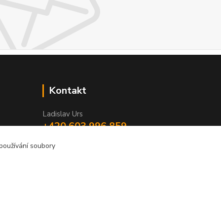
Kontakt
Ladislav Urs
+420 603 996 859
Po - Pá 9:00 - 12:00 13:00 - 17:00
 používání soubory
bego-bohemia@begonie.cz