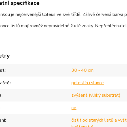
tní specifikace
inkou je nejčervenější Coleus ve své třídě. Zářivě červená barva
konce listů mají rovněž nepravidelné žluté znaky. Nepřehlédnutel
etry
st
30 - 40 cm
viště
polostín i slunce
a
zvýšená (vlhký substrát)
ne
ení
čistit od starých listů a vyš
květenství