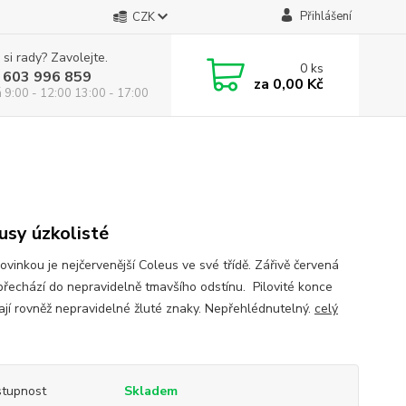
Přihlášení
CZK
 si rady? Zavolejte.
0
ks
 603 996 859
za
0,00 Kč
á 9:00 - 12:00 13:00 - 17:00
usy úzkolisté
ovinkou je nejčervenější Coleus ve své třídě. Zářivě červená
přechází do nepravidelně tmavšího odstínu. Pilovité konce
mají rovněž nepravidelné žluté znaky. Nepřehlédnutelný.
celý
tupnost
Skladem