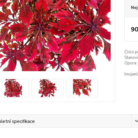
Nej
90
Číslo p
Stanovi
Opora:
hnojení
etní specifikace