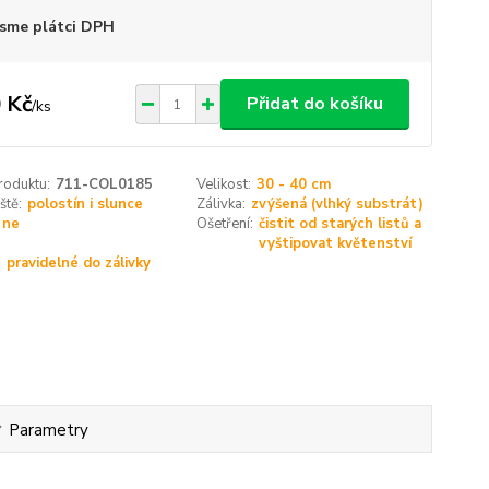
sme plátci DPH
 Kč
Přidat do košíku
/
ks
roduktu:
711-COL0185
Velikost:
30 - 40 cm
ště:
polostín i slunce
Zálivka:
zvýšená (vlhký substrát)
ne
Ošetření:
čistit od starých listů a
vyštipovat květenství
:
pravidelné do zálivky
Parametry