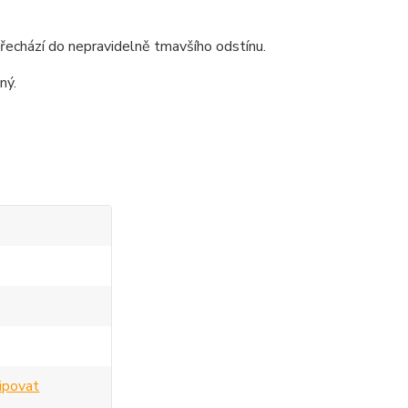
 přechází do nepravidelně tmavšího odstínu.
ný.
tipovat