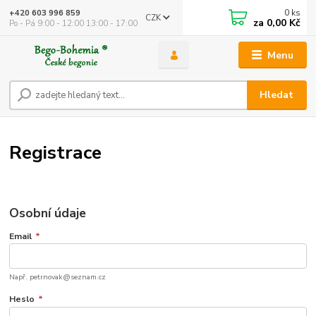
0
ks
+420 603 996 859
CZK
za
0,00 Kč
Po - Pá 9:00 - 12:00 13:00 - 17:00
Menu
Hledat
Registrace
Osobní údaje
Email
*
Např. petrnovak@seznam.cz
Heslo
*