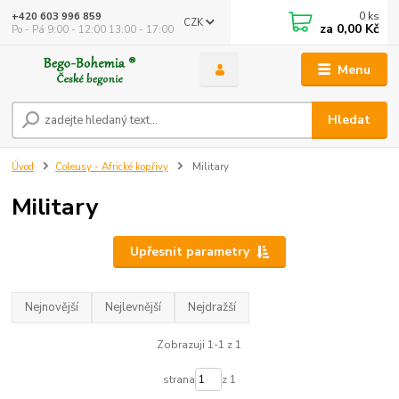
0
ks
+420 603 996 859
CZK
za
0,00 Kč
Po - Pá 9:00 - 12:00 13:00 - 17:00
Menu
Hledat
Úvod
Coleusy - Africké kopřivy
Military
Military
Upřesnit parametry
Nejnovější
Nejlevnější
Nejdražší
Zobrazuji 1-1 z 1
strana
z 1