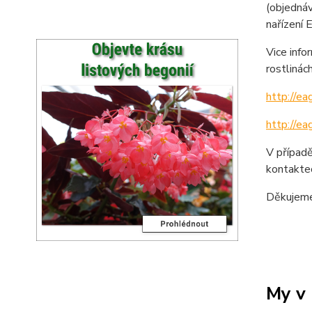
(objedná
nařízení
Vice info
rostliná
http://ea
http://ea
V případě
kontakte
Děkujeme
My v 