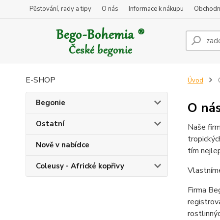
Pěstování, rady a tipy
O nás
Informace k nákupu
Obchodn
E-SHOP
Úvod
Begonie
O ná
Ostatní
Naše firm
tropickýc
Nově v nabídce
tím nejle
Coleusy - Africké kopřivy
Vlastním
Firma Beg
registrov
rostlinný