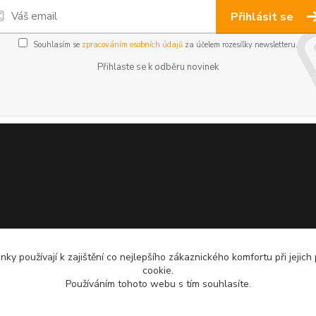
Přihlásit se
Souhlasím se
zpracováním osobních údajů
za účelem rozesílky newsletteru.
Přihlaste se k odběru novinek
ky používají k zajištění co nejlepšího zákaznického komfortu při jejich
cookie.
Používáním tohoto webu s tím souhlasíte.