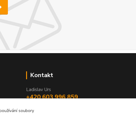
Kontakt
Ladislav Urs
+420 603 996 859
Po - Pá 9:00 - 12:00 13:00 - 17:00
 používání soubory
bego-bohemia@begonie.cz