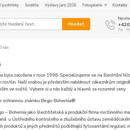
í podmínky
Soutěže
Výstavy jaro 2026
Fotogalerie
Kontakty
Nevíte
Hledat
+420
Po - P
O nás
s
a byla založena v roce 1998. Specializujeme se na šlechtění hl
h rostlin. Naší snahou je především nabídnout zákazníkům originá
pším ve světě. Vybere si u nás každý a hlavně za rozumné ceny.
e ochrannou známku Bego-Bohemia®
o – Bohemia jako šlechtitelská a produkční firma rostlinného m
aná u Ústředního kontrolního a zkušebního ústavu zemědělského
ch produktů a jiných předmětů podléhající fytosanitární regulaci