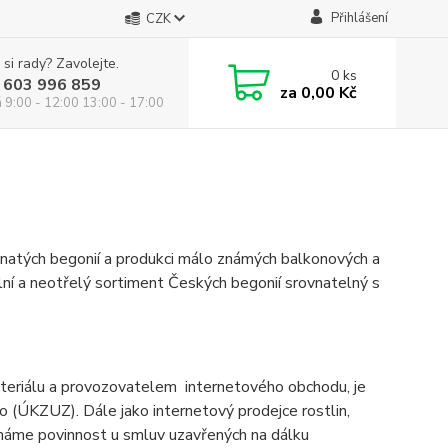
Přihlášení
CZK
 si rady? Zavolejte.
0
ks
 603 996 859
za
0,00 Kč
á 9:00 - 12:00 13:00 - 17:00
íznatých begonií a produkci málo známých balkonových a
lní a neotřelý sortiment Českých begonií srovnatelný s
ateriálu a provozovatelem internetového obchodu, je
 (ÚKZUZ). Dále jako internetový prodejce rostlin,
, máme povinnost u smluv uzavřených na dálku