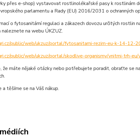
vky přes e-shop) vystavovat rostlinolékařské pasy k rostlinám
 Evropského parlamentu a Rady (EU) 2016/2031 o ochranných opa
rmací o fytosanitární regulaci a zákazech dovozu určitých rostlin
ch naleznete na webu ÚKZUZ.
gri.cz/public/web/ukzuz/portal/fytosanitarni-rezim-eu-k-14-12-
gri.cz/public/web/ukzuz/portal/skodlive-organismy/vnitrni-trh-eu/v
, že máte nějaké otázky nebo potřebujete poradit, obraťte se n
ch.
 a těšíme se na Váš nákup.
médiích