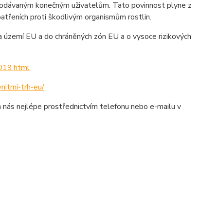
 dodávaným konečným uživatelům. Tato povinnost plyne z
třeních proti škodlivým organismům rostlin.
 na území EU a do chráněných zón EU a o vysoce rizikových
2019.html
nitrni-trh-eu/
a nás nejlépe prostřednictvím telefonu nebo e-mailu v