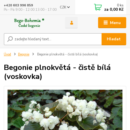
0
ks
+420 603 996 859
CZK
za
0,00 Kč
Po - Pá 9:00 - 12:00 13:00 - 17:00
Menu
Hledat
Úvod
Begonie
Begonie plnokvětá - čistě bílá (voskovka)
Begonie plnokvětá - čistě bílá
(voskovka)