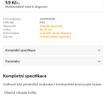
59 Kč
/
ks
Momentálně není k dispozici
Číslo produktu:
204PKV005
EAN kód:
PKV
Stanoviště:
Slunné i polostín
Výška:
do 25 cm
Doba kvetení:
celé léto až do zámrazu
Zálivka:
střední (vlhký substrát)
Kompletní specifikace
Parametry
Kompletní specifikace
Sněhově bílá plnokvětá voskovka s kontrastním bronzovým listem.
Úžasná násada květů.