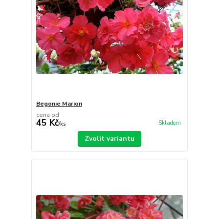
Begonie Marion
cena od
45 Kč
Skladem
/
ks
Zvolit variantu