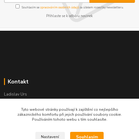
Souhlasím se
zpracováním osobních údajů
za účelem rozesílky newsletteru.
Přihlaste se k odběru novinek
Kontakt
Ladislav Urs
+420 603 996 859
Po - Pá 9:00 - 12:00 13:00 - 17:00
Tyto webové stránky používají k zajištění co nejlepšího
zákaznického komfortu při jejich používání soubory cookie.
bego-bohemia@begonie.cz
Používáním tohoto webu s tím souhlasíte.
Souhlasím
Nastavení