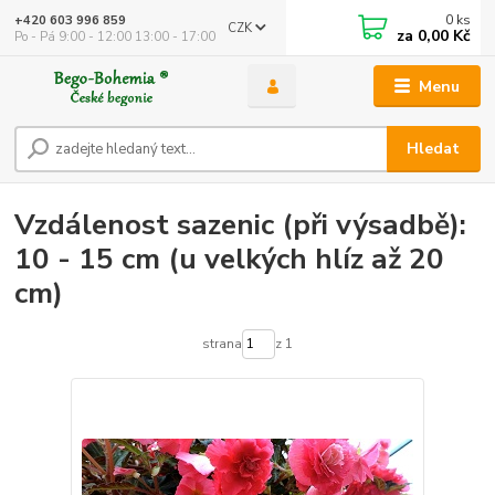
0
ks
+420 603 996 859
CZK
za
0,00 Kč
Po - Pá 9:00 - 12:00 13:00 - 17:00
Menu
Hledat
Vzdálenost sazenic (při výsadbě):
10 - 15 cm (u velkých hlíz až 20
cm)
strana
z 1