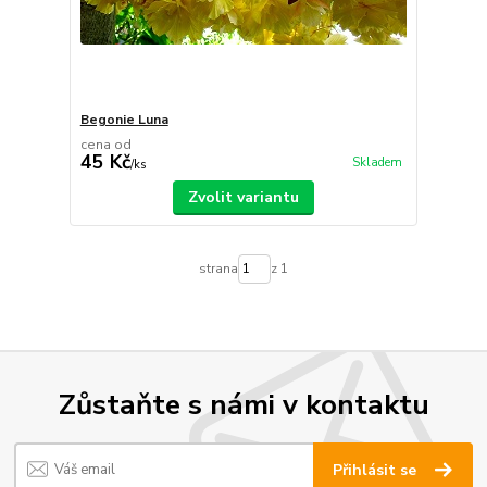
Begonie Luna
cena od
45 Kč
Skladem
/
ks
Zvolit variantu
strana
z 1
Zůstaňte s námi v kontaktu
Přihlásit se