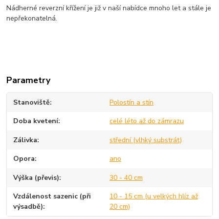
Nádherné reverzní křížení je již v naší nabídce mnoho let a stále je
nepřekonatelná.
Parametry
Stanoviště
Polostín a stín
Doba kvetení
celé léto až do zámrazu
Zálivka
střední (vlhký substrát)
Opora
ano
Výška (převis)
30 - 40 cm
Vzdálenost sazenic (při
10 - 15 cm (u velkých hlíz až
výsadbě)
20 cm)