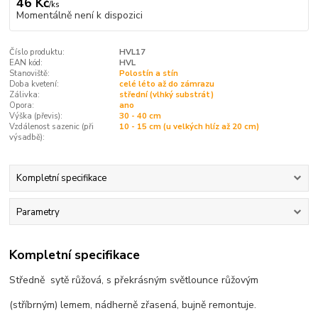
46 Kč
/
ks
Momentálně není k dispozici
Číslo produktu:
HVL17
EAN kód:
HVL
Stanoviště:
Polostín a stín
Doba kvetení:
celé léto až do zámrazu
Zálivka:
střední (vlhký substrát)
Opora:
ano
Výška (převis):
30 - 40 cm
Vzdálenost sazenic (při
10 - 15 cm (u velkých hlíz až 20 cm)
výsadbě):
Kompletní specifikace
Parametry
Kompletní specifikace
Středně sytě růžová, s překrásným světlounce růžovým
(stříbrným) lemem, nádherně zřasená, bujně remontuje.