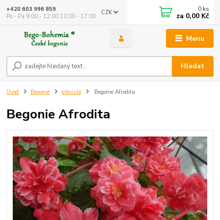
0
ks
+420 603 996 859
CZK
za
0,00 Kč
Po - Pá 9:00 - 12:00 13:00 - 17:00
Menu
Hledat
Úvod
Begonie
převislé
Begonie Afrodita
Begonie Afrodita