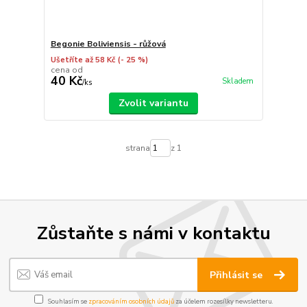
Begonie Boliviensis - růžová
Ušetříte až 58 Kč
(- 25 %)
cena od
40 Kč
Skladem
/
ks
Zvolit variantu
strana
z 1
Zůstaňte s námi v kontaktu
Přihlásit se
Souhlasím se
zpracováním osobních údajů
za účelem rozesílky newsletteru.