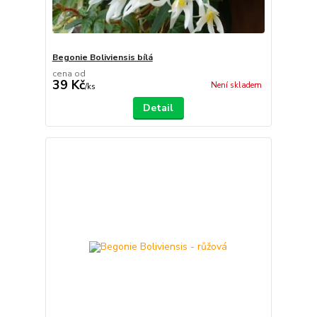
Begonie Boliviensis bílá
cena od
39 Kč
Není skladem
/
ks
Detail