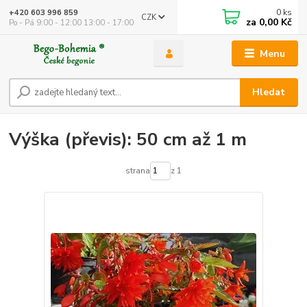
0
ks
+420 603 996 859
CZK
za
0,00 Kč
Po - Pá 9:00 - 12:00 13:00 - 17:00
Menu
Hledat
Výška (převis): 50 cm až 1 m
strana
z 1