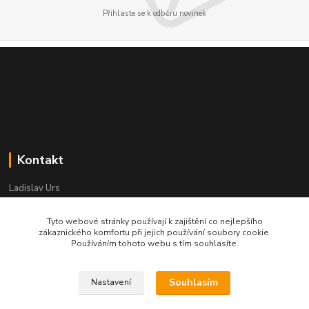
Přihlaste se k odběru novinek
Kontakt
Ladislav Urs
+420 603 996 859
Po - Pá 9:00 - 12:00 13:00 - 17:00
Tyto webové stránky používají k zajištění co nejlepšího
zákaznického komfortu při jejich používání soubory cookie.
bego-bohemia@begonie.cz
Používáním tohoto webu s tím souhlasíte.
Souhlasím
Nastavení