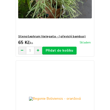
Stenotaphrum Variegata - ( převislý bambus)
65 Kč
Skladem
/
ks
Přidat do košíku