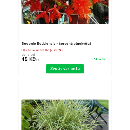
Begonie Boliviensis - červená plnokvětá
Ušetříte až 58 Kč
(- 25 %)
cena od
45 Kč
Skladem
/
ks
Zvolit variantu