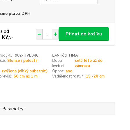
sme plátci DPH
na od
Přidat do košíku
 Kč
/
ks
roduktu:
902-HVL046
EAN kód:
HMA
ště:
Slunce i polostín
Doba
celé léto až do
kvetení:
zámrazu
:
zvýšená (vlhký substrát)
Opora:
ano
převis):
50 cm až 1 m
Vzdálenost rostlin:
15 -20 cm
Parametry