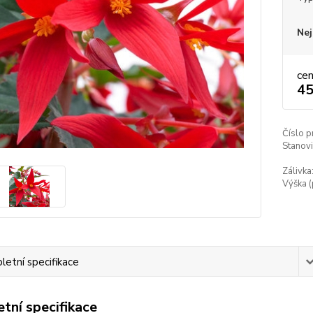
Nej
ce
45
Číslo p
Stanovi
Zálivka
Výška (
etní specifikace
tní specifikace