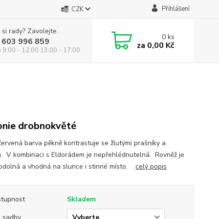
Přihlášení
CZK
 si rady? Zavolejte.
0
ks
 603 996 859
za
0,00 Kč
á 9:00 - 12:00 13:00 - 17:00
nie drobnokvěté
červená barva pěkně kontrastuje se žlutými prašníky a
u. V kombinaci s Eldorádem je nepřehlédnutelná. Rovněž je
 odolná a vhodná na slunce i stinné místo.
celý popis
tupnost
Skladem
 sadby