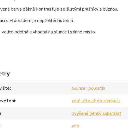
vená barva pěkně kontrastuje se žlutými prašníky a bliznou.
aci s Eldorádem je nepřehlédnutelná.
 velice odolná a vhodná na slunce i stinné místo.
etry
viště
Slunce i polostín
kvetení
celé léto až do zámrazu
a
zvýšená (vlhký substrát)
ano