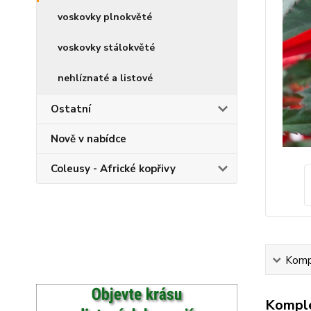
voskovky plnokvěté
voskovky stálokvěté
nehlíznaté a listové
Ostatní
Nově v nabídce
Coleusy - Africké kopřivy
Kompl
Komple