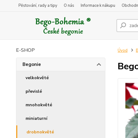
Pěstování, rady a tipy
O nás
Informace k nákupu
Obchodn
E-SHOP
Úvod
B
Bego
Begonie
velkokvěté
převislé
mnohokvěté
miniaturní
drobnokvěté