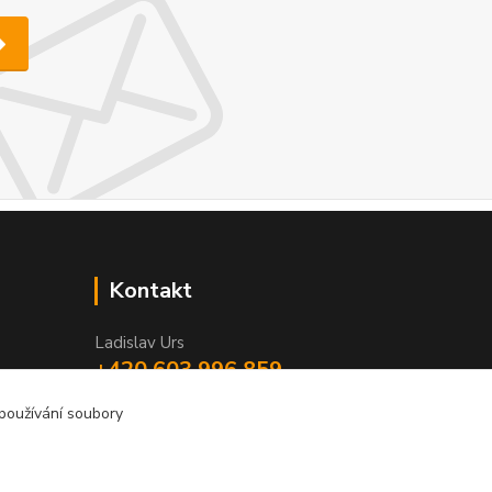
Kontakt
Ladislav Urs
+420 603 996 859
Po - Pá 9:00 - 12:00 13:00 - 17:00
 používání soubory
bego-bohemia@begonie.cz