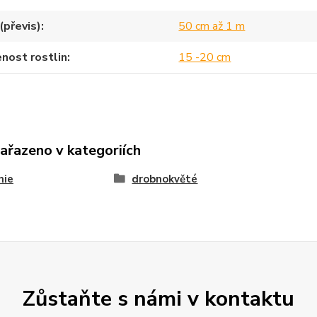
(převis)
50 cm až 1 m
nost rostlin
15 -20 cm
zařazeno v kategoriích
nie
drobnokvěté
Zůstaňte s námi v kontaktu