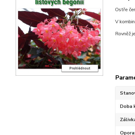
Ostře čer
V kombin
Rovněž je
Param
Stano
Doba 
Zálivk
Opora