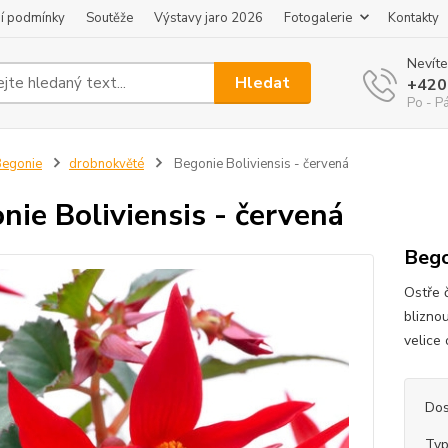
í podmínky
Soutěže
Výstavy jaro 2026
Fotogalerie
Kontakty
Nevíte
Hledat
+420
Po - P
egonie
drobnokvěté
Begonie Boliviensis - červená
nie Boliviensis - červená
Bego
Ostře 
blizno
velice
Dos
Typ