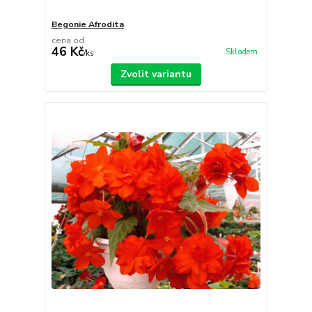
Begonie Afrodita
cena od
46 Kč
Skladem
/
ks
Zvolit variantu