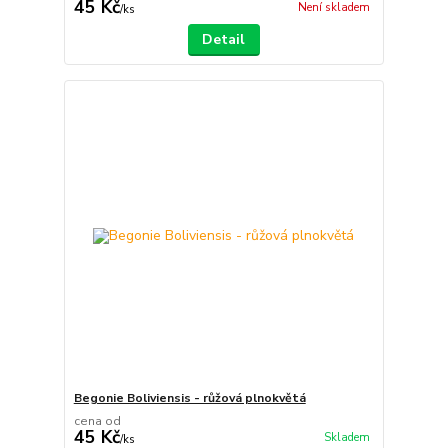
45 Kč
Není skladem
/
ks
Detail
Begonie Boliviensis - růžová plnokvětá
cena od
45 Kč
Skladem
/
ks