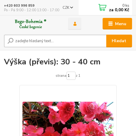
0
ks
+420 603 996 859
CZK
za
0,00 Kč
Po - Pá 9:00 - 12:00 13:00 - 17:00
Menu
Hledat
Výška (převis): 30 - 40 cm
strana
z 1