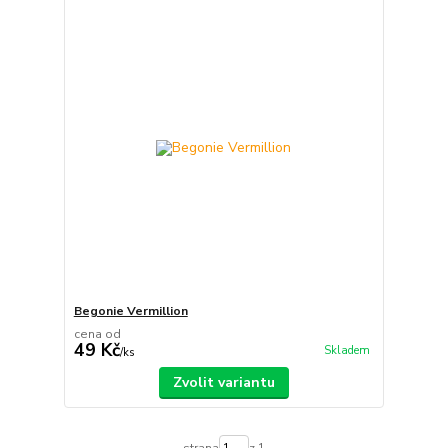
Begonie Vermillion
cena od
49 Kč
Skladem
/
ks
Zvolit variantu
strana
z 1