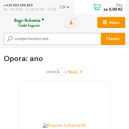
0
ks
+420 603 996 859
CZK
za
0,00 Kč
Po - Pá 9:00 - 12:00 13:00 - 17:00
Menu
Hledat
Opora: ano
strana
z 4
další