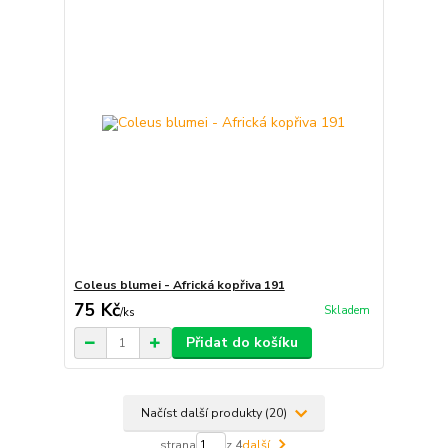
Coleus blumei - Africká kopřiva 191
75 Kč
Skladem
/
ks
Přidat do košíku
Načíst další produkty (20)
strana
z 4
další