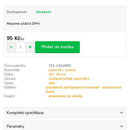
Dostupnost
Skladem
Nejsme plátci DPH
95 Kč
/
ks
Přidat do košíku
Číslo produktu:
711-COL0093
Stanoviště:
polostín i slunce
Výška:
30 - 40 cm
Zálivka:
zvýšená (vlhký substrát)
Opora:
ano
Ošetření:
pravidelně zaštipovat a tvarovat - odstaňovat
květy
hnojení:
pravidelné do zálivky
Kompletní specifikace
Parametry