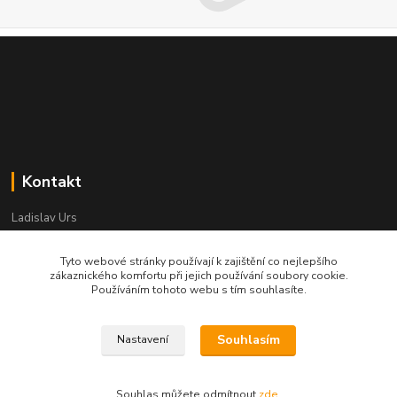
Kontakt
Ladislav Urs
+420 603 996 859
Po - Pá 9:00 - 12:00 13:00 - 17:00
Tyto webové stránky používají k zajištění co nejlepšího
zákaznického komfortu při jejich používání soubory cookie.
bego-bohemia@begonie.cz
Používáním tohoto webu s tím souhlasíte.
Souhlasím
Nastavení
© bego-bohemia2021
Souhlas můžete odmítnout
zde
.