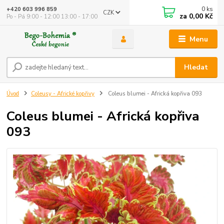
0
ks
+420 603 996 859
CZK
za
0,00 Kč
Po - Pá 9:00 - 12:00 13:00 - 17:00
Menu
Hledat
Úvod
Coleusy - Africké kopřivy
Coleus blumei - Africká kopřiva 093
Coleus blumei - Africká kopřiva
093