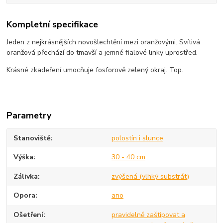
Kompletní specifikace
Jeden z nejkrásnějších novošlechtění mezi oranžovými. Svítivá
oranžová přechází do tmavší a jemné fialové linky uprostřed.
Krásné zkadeření umocňuje fosforově zelený okraj. Top.
Parametry
Stanoviště
polostín i slunce
Výška
30 - 40 cm
Zálivka
zvýšená (vlhký substrát)
Opora
ano
Ošetření
pravidelně zaštipovat a