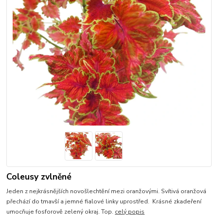
Coleusy zvlněné
Jeden z nejkrásnějších novošlechtění mezi oranžovými. Svítivá oranžová
přechází do tmavší a jemné fialové linky uprostřed. Krásné zkadeření
umocňuje fosforově zelený okraj. Top.
celý popis