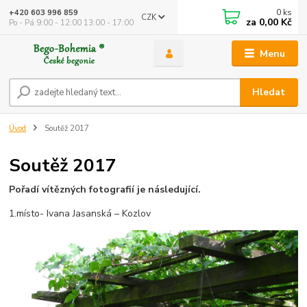
0
ks
+420 603 996 859
CZK
za
0,00 Kč
Po - Pá 9:00 - 12:00 13:00 - 17:00
Menu
Hledat
Úvod
Soutěž 2017
Soutěž 2017
Pořadí vítězných fotografií je následující.
1.místo- Ivana Jasanská – Kozlov