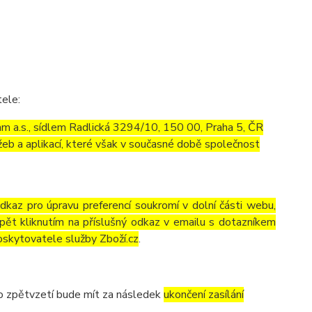
tele:
m a.s., sídlem Radlická 3294/10, 150 00, Praha 5, ČR
eb a aplikací, které však v současné době společnost
odkaz pro úpravu preferencí soukromí v dolní části webu,
pět kliknutím na příslušný odkaz v emailu s dotazníkem
oskytovatele služby Zboží.cz
.
to zpětvzetí bude mít za následek
ukončení zasílání