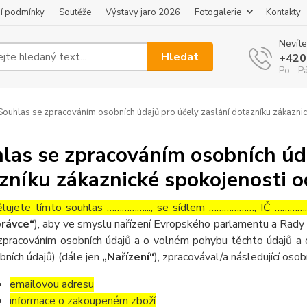
í podmínky
Soutěže
Výstavy jaro 2026
Fotogalerie
Kontakty
Nevíte
Hledat
+420
Po - P
ouhlas se zpracováním osobních údajů pro účely zaslání dotazníku zákaznic
las se zpracováním osobních úda
zníku zákaznické spokojenosti o
lujete tímto souhlas ……………..., se sídlem ………………, IČ ……………
rávce“
), aby ve smyslu nařízení Evropského parlamentu a Rady 
zpracováním osobních údajů a o volném pohybu těchto údajů a 
bních údajů) (dále jen
„Nařízení“
), zpracovával/a následující osob
emailovou adresu
informace o zakoupeném zboží