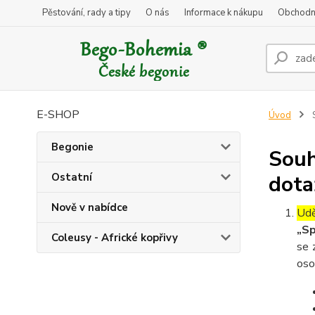
Pěstování, rady a tipy
O nás
Informace k nákupu
Obchodn
E-SHOP
Úvod
S
Begonie
Souh
Ostatní
dota
Nově v nabídce
Udě
„Sp
Coleusy - Africké kopřivy
se 
oso