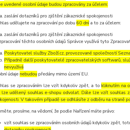
e uvedené osobní údaje budou zpracovány za účelem:
zaslání dotazníků pro zjištění zákaznické spokojenosti
hlas udělujete na zpracování po dobu
60 dní
a to za účelem:
zaslání dotazníků pro zjištění zákaznické spokojenosti
zpracování těchto osobních údajů Správce využívá tyto Zpracova
Poskytovatel služby Zboží.cz, provozované společností Sezna
Případně další poskytovatelé zpracovatelských softwarů, služ
nevyužívá
bní údaje
nebudou
předány mimo území EU.
hlas se zpracováním lze vzít kdykoliv zpět, a to
kliknutím na 
 lze udělený souhlas e-shopu odvolat. Dále lze vzít souhlas z
kojenosti. V takovém případě se odhlásíte z odběru na straně p
měte, prosíme, na vědomí, že podle Nařízení máte právo:
vzít souhlas se zpracováním osobních údajů kdykoliv zpět, to
dotazníku spokojenosti