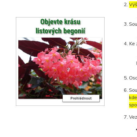
Výš
Sou
Ke 
Oso
Sou
kde
spo
Vez