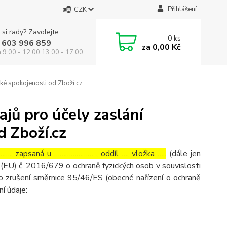
Přihlášení
CZK
 si rady? Zavolejte.
0
ks
 603 996 859
za
0,00 Kč
á 9:00 - 12:00 13:00 - 17:00
ké spokojenosti od Zboží.cz
jů pro účely zaslání
d Zboží.cz
…., zapsaná u ………………… , oddíl …, vložka …..
(dále jen
(EU) č. 2016/679 o ochraně fyzických osob v souvislosti
o zrušení směrnice 95/46/ES (obecné nařízení o ochraně
ní údaje: