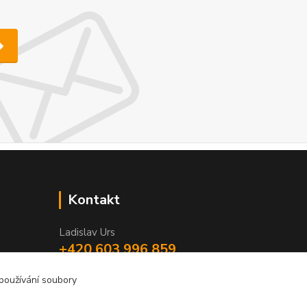
Kontakt
Ladislav Urs
+420 603 996 859
Po - Pá 9:00 - 12:00 13:00 - 17:00
 používání soubory
bego-bohemia@begonie.cz