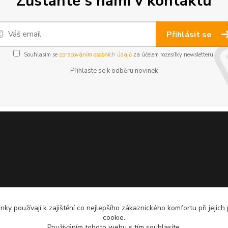
Zůstaňte s námi v kontaktu
Přihlásit se
Souhlasím se
zpracováním osobních údajů
za účelem rozesílky newsletteru.
Přihlaste se k odběru novinek
ky používají k zajištění co nejlepšího zákaznického komfortu při jejich
cookie.
Používáním tohoto webu s tím souhlasíte.