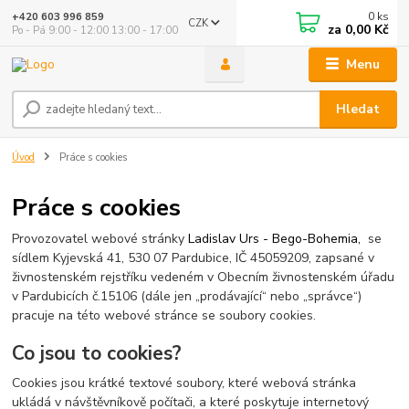
0
ks
+420 603 996 859
CZK
za
0,00 Kč
Po - Pá 9:00 - 12:00 13:00 - 17:00
Menu
Hledat
Úvod
Práce s cookies
Práce s cookies
Provozovatel webové stránky
Ladislav Urs - Bego-Bohemia
,
se
sídlem Kyjevská 41, 530 07 Pardubice, IČ 45059209, zapsané v
živnostenském rejstříku vedeném v Obecním živnostenském úřadu
v Pardubicích č.15106 (dále jen „prodávající“ nebo „správce“)
pracuje na této webové stránce se soubory cookies.
Co jsou to cookies?
Cookies jsou krátké textové soubory, které webová stránka
ukládá v návštěvníkově počítači, a které poskytuje internetový