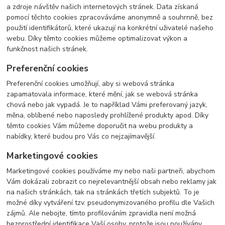
a zdroje návštěv našich internetových stránek. Data získaná
pomocí těchto cookies zpracováváme anonymně a souhrnně, bez
použití identifikátorů, které ukazují na konkrétní uživatelé našeho
webu. Díky těmto cookies můžeme optimalizovat výkon a
funkčnost našich stránek.
Preferenční cookies
Preferenční cookies umožňují, aby si webová stránka
zapamatovala informace, které mění, jak se webová stránka
chová nebo jak vypadá. Je to například Vámi preferovaný jazyk,
měna, oblíbené nebo naposledy prohlížené produkty apod. Díky
těmto cookies Vám můžeme doporučit na webu produkty a
nabídky, které budou pro Vás co nejzajímavější.
Marketingové cookies
Marketingové cookies používáme my nebo naši partneři, abychom
Vám dokázali zobrazit co nejrelevantnější obsah nebo reklamy jak
na našich stránkách, tak na stránkách třetích subjektů. To je
možné díky vytváření tzv. pseudonymizovaného profilu dle Vašich
zájmů. Ale nebojte, tímto profilováním zpravidla není možná
bezprostřední identifikace Vaší osoby, protože jsou používány