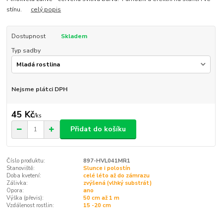
stínu.
celý popis
Dostupnost
Skladem
Typ sadby
Nejsme plátci DPH
45 Kč
/
ks
Přidat do košíku
Číslo produktu:
897-HVL041MR1
Stanoviště:
Slunce i polostín
Doba kvetení:
celé léto až do zámrazu
Zálivka:
zvýšená (vlhký substrát)
Opora:
ano
Výška (převis):
50 cm až 1 m
Vzdálenost rostlin:
15 -20 cm