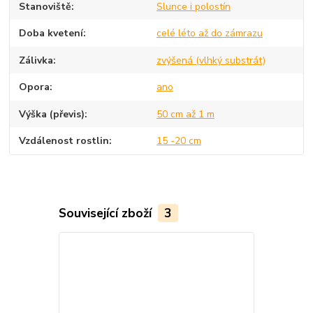
Stanoviště
Slunce i polostín
Doba kvetení
celé léto až do zámrazu
Zálivka
zvýšená (vlhký substrát)
Opora
ano
Výška (převis)
50 cm až 1 m
Vzdálenost rostlin
15 -20 cm
Související zboží
3