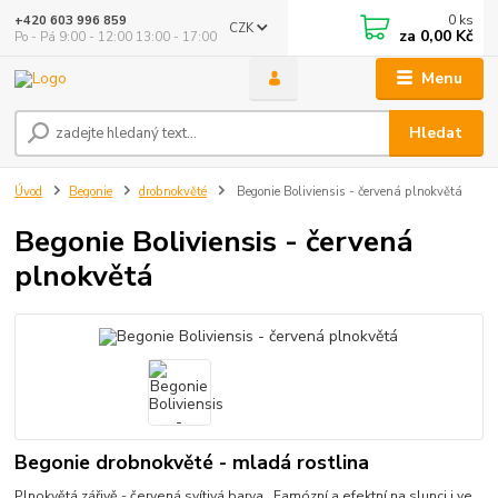
0
ks
+420 603 996 859
CZK
za
0,00 Kč
Po - Pá 9:00 - 12:00 13:00 - 17:00
Menu
Hledat
Úvod
Begonie
drobnokvěté
Begonie Boliviensis - červená plnokvětá
Begonie Boliviensis - červená
plnokvětá
Begonie drobnokvěté - mladá rostlina
Plnokvětá zářivě - červená svítivá barva. Famózní a efektní na slunci i ve