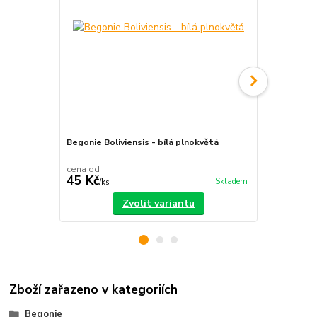
Begonie Boliviensis - bílá plnokvětá
Begonie Boli
Ušetříte až 5
cena od
cena od
45 Kč
45 Kč
Skladem
/
ks
/
ks
Zvolit variantu
Zboží zařazeno v kategoriích
Begonie