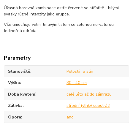
Úžasná barevná kombinace ostře červené se stříbřitě - bílými
svazky různé intenzity jako erupce.
Vše umocňuje velmi tmavým listem se zelenou nervaturou.
Jedinečná odrůda.
Parametry
Stanoviště
Polostín a stín
Výška
30 - 40 cm
Doba kvetení
celé léto až do zámrazu
Zálivka
střední (vlhký substrát)
Opora
ano