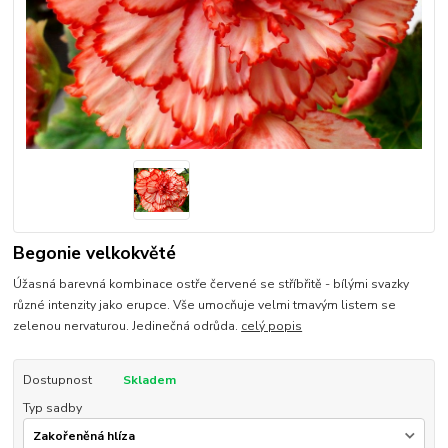
Begonie velkokvěté
Úžasná barevná kombinace ostře červené se stříbřitě - bílými svazky
různé intenzity jako erupce. Vše umocňuje velmi tmavým listem se
zelenou nervaturou. Jedinečná odrůda.
celý popis
Dostupnost
Skladem
Typ sadby