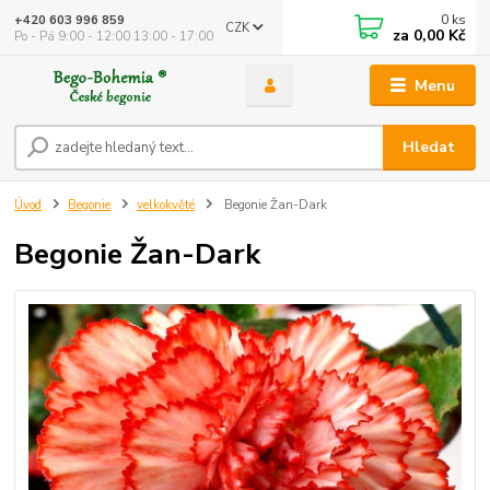
0
ks
+420 603 996 859
CZK
za
0,00 Kč
Po - Pá 9:00 - 12:00 13:00 - 17:00
Menu
Hledat
Úvod
Begonie
velkokvěté
Begonie Žan-Dark
Begonie Žan-Dark