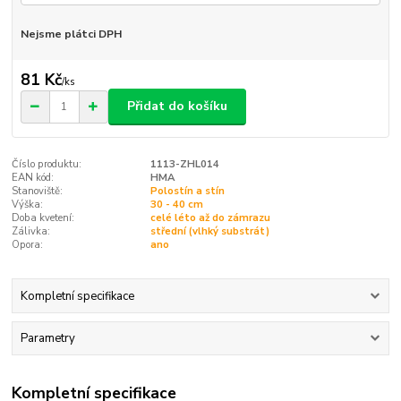
Nejsme plátci DPH
81 Kč
/
ks
Přidat do košíku
Číslo produktu:
1113-ZHL014
EAN kód:
HMA
Stanoviště:
Polostín a stín
Výška:
30 - 40 cm
Doba kvetení:
celé léto až do zámrazu
Zálivka:
střední (vlhký substrát)
Opora:
ano
Kompletní specifikace
Parametry
Kompletní specifikace