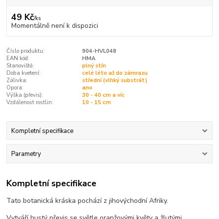
49 Kč
/
ks
Momentálně není k dispozici
Číslo produktu:
904-HVL048
EAN kód:
HMA
Stanoviště:
plný stín
Doba kvetení:
celé léto až do zámrazu
Zálivka:
střední (vlhký substrát)
Opora:
ano
Výška (převis):
30 - 40 cm a víc
Vzdálenost rostlin:
10 - 15 cm
Kompletní specifikace
Parametry
Kompletní specifikace
Tato botanická kráska pochází z jihovýchodní Afriky.
Vytváří hustý převis se světle oranžovými květy a žlutými