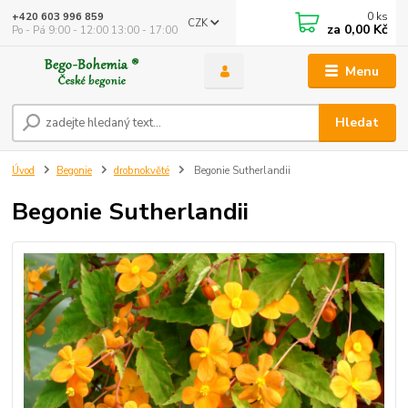
0
ks
+420 603 996 859
CZK
za
0,00 Kč
Po - Pá 9:00 - 12:00 13:00 - 17:00
Menu
Hledat
Úvod
Begonie
drobnokvěté
Begonie Sutherlandii
Begonie Sutherlandii