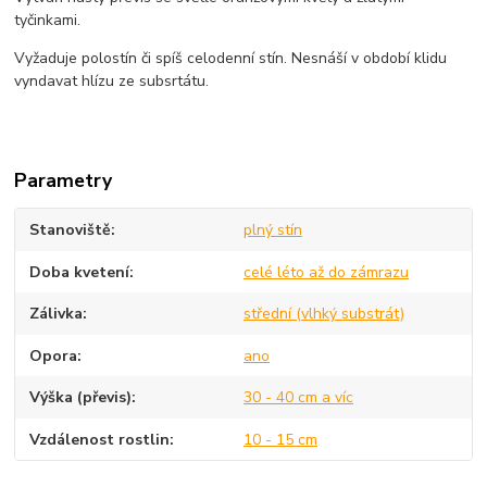
tyčinkami.
Vyžaduje polostín či spíš celodenní stín. Nesnáší v období klidu
vyndavat hlízu ze subsrtátu.
Parametry
Stanoviště
plný stín
Doba kvetení
celé léto až do zámrazu
Zálivka
střední (vlhký substrát)
Opora
ano
Výška (převis)
30 - 40 cm a víc
Vzdálenost rostlin
10 - 15 cm