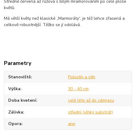
Středně červená až růžová s bílým mramorováním po celé ploše
květů.
Má větší květy než klasické „Marmoráty“, je též lehce zřasená a
celkově robustnější. Těžko se jí odolává.
Parametry
Stanoviště
Polostín a stín
Výška
30 - 40 cm
Doba kvetení
celé léto až do zámrazu
Zálivka
střední (vlhký substrát)
Opora
ano