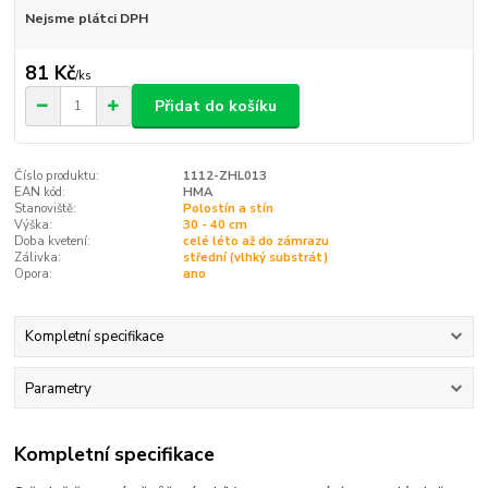
Nejsme plátci DPH
81 Kč
/
ks
Přidat do košíku
Číslo produktu:
1112-ZHL013
EAN kód:
HMA
Stanoviště:
Polostín a stín
Výška:
30 - 40 cm
Doba kvetení:
celé léto až do zámrazu
Zálivka:
střední (vlhký substrát)
Opora:
ano
Kompletní specifikace
Parametry
Kompletní specifikace