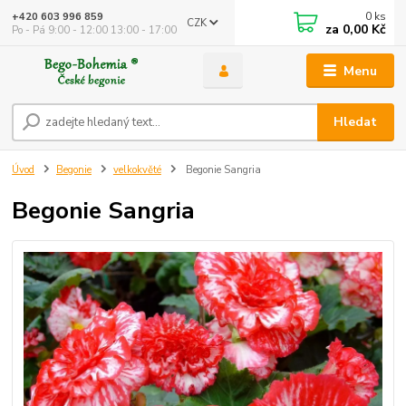
0
ks
+420 603 996 859
CZK
za
0,00 Kč
Po - Pá 9:00 - 12:00 13:00 - 17:00
Menu
Hledat
Úvod
Begonie
velkokvěté
Begonie Sangria
Begonie Sangria