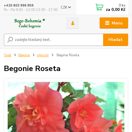
0
ks
+420 603 996 859
CZK
za
0,00 Kč
Po - Pá 9:00 - 12:00 13:00 - 17:00
Menu
Hledat
Úvod
Begonie
převislé
Begonie Roseta
Begonie Roseta