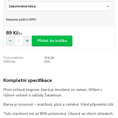
Nejsme plátci DPH
89 Kč
/
ks
Přidat do košíku
Číslo produktu:
ZHL26
EAN kód:
HVL
Kompletní specifikace
První voňavá begonie, která je množena ze semen. Křížení z
růžové voňavé a odrůdy Šalamoun.
Barva je lososově – oranžová, plná a zvlněná. Vůně připomíná růži.
Tuto vlastnost má až 80% potomstva. Úžasná ve všech ohledech.