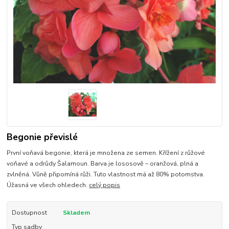
Begonie převislé
První voňavá begonie, která je množena ze semen. Křížení z růžové
voňavé a odrůdy Šalamoun. Barva je lososově – oranžová, plná a
zvlněná. Vůně připomíná růži. Tuto vlastnost má až 80% potomstva.
Úžasná ve všech ohledech.
celý popis
Dostupnost
Skladem
Typ sadby