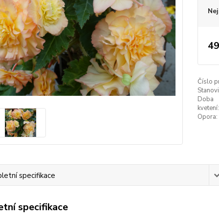
Nej
49
Číslo p
Stanovi
Doba
kvetení:
Opora:
etní specifikace
tní specifikace