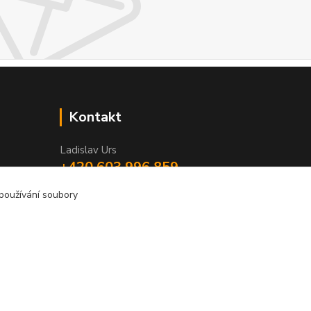
Kontakt
Ladislav Urs
+420 603 996 859
Po - Pá 9:00 - 12:00 13:00 - 17:00
 používání soubory
bego-bohemia@begonie.cz