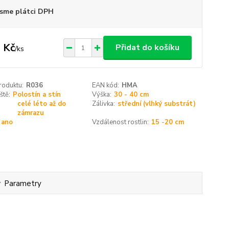
sme plátci DPH
 Kč
Přidat do košíku
/
ks
roduktu:
R036
EAN kód:
HMA
ště:
Polostín a stín
Výška:
30 - 40 cm
celé léto až do
Zálivka:
střední (vlhký substrát)
zámrazu
ano
Vzdálenost rostlin:
15 -20 cm
Parametry