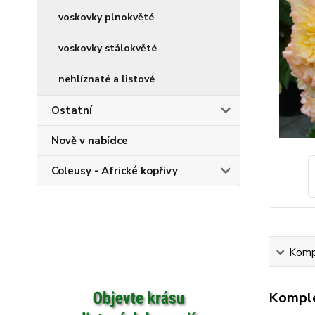
voskovky plnokvěté
voskovky stálokvěté
nehlíznaté a listové
Ostatní
Nově v nabídce
Coleusy - Africké kopřivy
Kompl
Komple