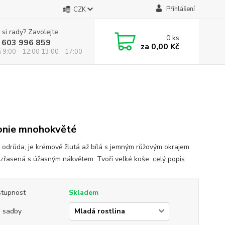
Přihlášení
CZK
 si rady? Zavolejte.
0
ks
 603 996 859
za
0,00 Kč
á 9:00 - 12:00 13:00 - 17:00
nie mnohokvěté
 odrůda, je krémově žlutá až bílá s jemným růžovým okrajem.
 zřasená s úžasným nákvětem. Tvoří velké koše.
celý popis
tupnost
Skladem
 sadby