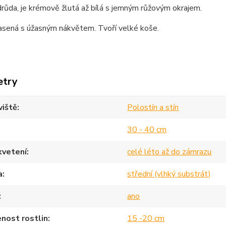
růda, je krémově žlutá až bílá s jemným růžovým okrajem.
asená s úžasným nákvětem. Tvoří velké koše.
etry
viště
Polostín a stín
30 - 40 cm
kvetení
celé léto až do zámrazu
a
střední (vlhký substrát)
ano
nost rostlin
15 -20 cm