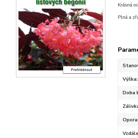
Krásná od
Plná a zř
Param
Stano
Výška
Doba 
Zálivk
Opora
Vzdále