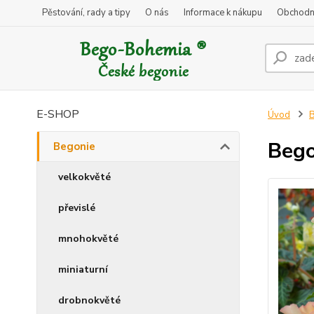
Pěstování, rady a tipy
O nás
Informace k nákupu
Obchodn
E-SHOP
Úvod
B
Bego
Begonie
velkokvěté
převislé
mnohokvěté
miniaturní
drobnokvěté