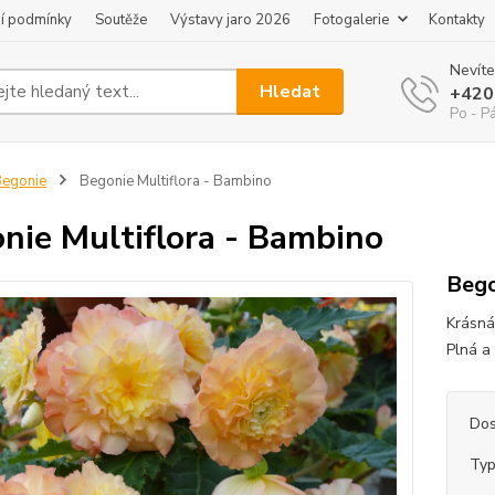
í podmínky
Soutěže
Výstavy jaro 2026
Fotogalerie
Kontakty
Nevíte
Hledat
+420
Po - P
egonie
Begonie Multiflora - Bambino
nie Multiflora - Bambino
Bego
Krásná
Plná a
Dos
Typ