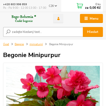
0
ks
+420 603 996 859
CZK
za
0,00 Kč
Po - Pá 9:00 - 12:00 13:00 - 17:00
Menu
Hledat
Úvod
Begonie
miniaturní
Begonie Minipurpur
Begonie Minipurpur