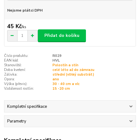
Nejsme plátci DPH
45 Kč
/
ks
Přidat do košíku
Číslo produktu:
R029
EAN kód:
HVL
Stanoviště:
Polostín a stín
Doba kvetení:
celé léto až do zámrazu
Zálivka:
střední (vlhký substrát)
Opora:
ano
Výška (převis):
30 - 40 cm a víc
Vzdálenost rostlin:
15 -20 cm
Kompletní specifikace
Parametry