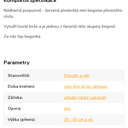
Kompletní specifikace
Nádherná purpurově - červená plnokvětá mini begonie převislého
růstu.
Vytváří husté koše a je jednou z favoritů této skupiny begonií.
Za nás top begonka.
Parametry
Stanoviště
Polostín a stín
Doba kvetení
celé léto až do zámrazu
Zálivka
střední (vlhký substrát)
Opora
ano
Výška (převis)
30 - 40 cm a víc