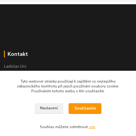
Kontakt
Ladislav Urs
+420 603 996 859
Po - Pá 9:00 - 12:00 13:00 - 17:00
Tyto webové stránky používají k zajištění co nejlepšího
zákaznického komfortu při jejich používání soubory cookie.
bego-bohemia@begonie.cz
Používáním tohoto webu s tím souhlasíte.
Souhlasím
Nastavení
© bego-bohemia2021
Souhlas můžete odmítnout
zde
.
Vytvořeno na
Eshop-rychle.cz