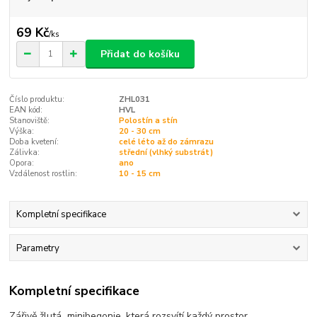
69 Kč
/
ks
Přidat do košíku
Číslo produktu:
ZHL031
EAN kód:
HVL
Stanoviště:
Polostín a stín
Výška:
20 - 30 cm
Doba kvetení:
celé léto až do zámrazu
Zálivka:
střední (vlhký substrát)
Opora:
ano
Vzdálenost rostlin:
10 - 15 cm
Kompletní specifikace
Parametry
Kompletní specifikace
Zářivě žlutá minibegonie, která rozsvítí každý prostor.