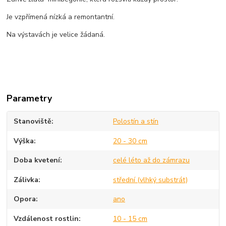
Je vzpřímená nízká a remontantní.
Na výstavách je velice žádaná.
Parametry
Stanoviště
Polostín a stín
Výška
20 - 30 cm
Doba kvetení
celé léto až do zámrazu
Zálivka
střední (vlhký substrát)
Opora
ano
Vzdálenost rostlin
10 - 15 cm