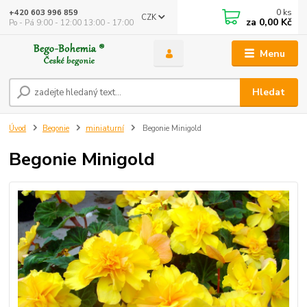
0
ks
+420 603 996 859
CZK
za
0,00 Kč
Po - Pá 9:00 - 12:00 13:00 - 17:00
Menu
Hledat
Úvod
Begonie
miniaturní
Begonie Minigold
Begonie Minigold