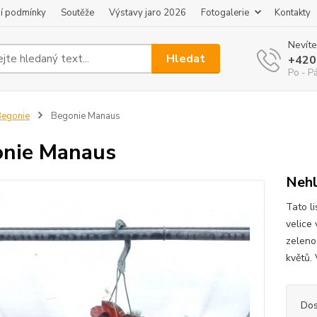
í podmínky
Soutěže
Výstavy jaro 2026
Fotogalerie
Kontakty
Nevíte
Hledat
+420
Po - P
egonie
Begonie Manaus
nie Manaus
Nehl
Tato l
velice
zeleno
květů. 
Dos