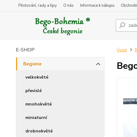
Pěstování, rady a tipy
O nás
Informace k nákupu
Obchodn
E-SHOP
Úvod
B
Bego
Begonie
velkokvěté
převislé
mnohokvěté
miniaturní
drobnokvěté