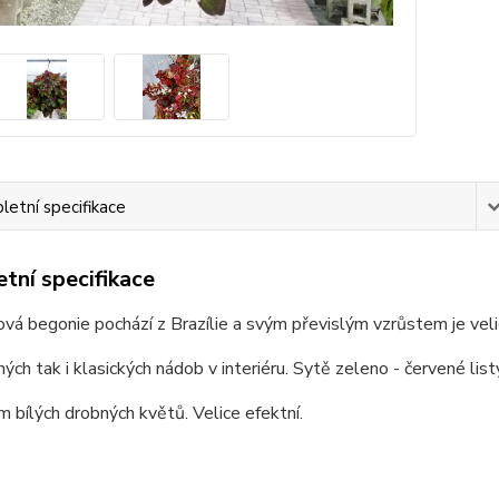
etní specifikace
tní specifikace
ová begonie pochází z Brazílie a svým převislým vzrůstem je vel
ých tak i klasických nádob v interiéru. Sytě zeleno - červené lis
 bílých drobných květů. Velice efektní.