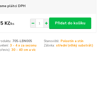
sme plátci DPH
5 Kč
Přidat do košíku
/
ks
roduktu:
705-LBN005
Stanoviště:
Polostín a stín
etení:
3 - 4 x za sezonu
Zálivka:
střední (vlhký substrát)
převis):
30 - 40 cm a víc