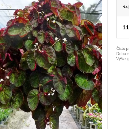
Nej
11
Číslo p
Doba kv
Výška (