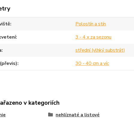
etry
viště
Polostín a stín
kvetení
3 - 4 x za sezonu
a
střední (vlhký substrát)
(převis)
30 - 40 cm a víc
zařazeno v kategoriích
nie
nehlíznaté a listové