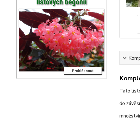
Kompl
Komple
Tato list
do závěsn
množstvím