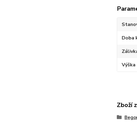
Param
Stano
Doba 
Zálivk
Výška 
Zboží 
Bego