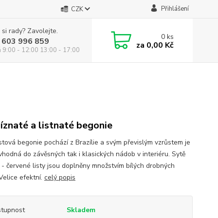
Přihlášení
CZK
 si rady? Zavolejte.
0
ks
 603 996 859
za
0,00 Kč
á 9:00 - 12:00 13:00 - 17:00
íznaté a listnaté begonie
istová begonie pochází z Brazílie a svým převislým vzrůstem je
 vhodná do závěsných tak i klasických nádob v interiéru. Sytě
 - červené listy jsou doplněny množstvím bílých drobných
Velice efektní.
celý popis
tupnost
Skladem