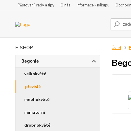
Pěstování, rady a tipy
O nás
Informace k nákupu
Obchodn
E-SHOP
Úvod
B
Bego
Begonie
velkokvěté
převislé
mnohokvěté
miniaturní
drobnokvěté