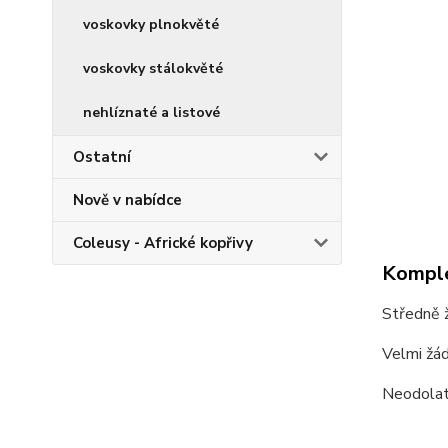
voskovky plnokvěté
voskovky stálokvěté
nehlíznaté a listové
Ostatní
Nově v nabídce
Coleusy - Africké kopřivy
Komple
Středně ž
Velmi žád
Neodolat