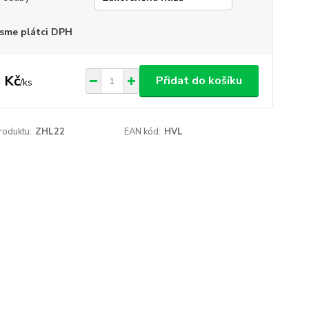
sme plátci DPH
 Kč
Přidat do košíku
/
ks
roduktu:
ZHL22
EAN kód:
HVL