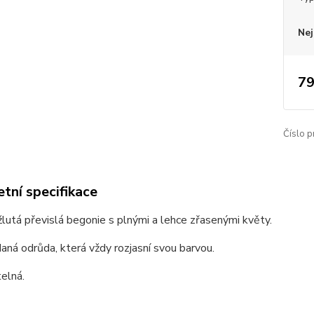
Nej
79
Číslo p
tní specifikace
lutá převislá begonie s plnými a lehce zřasenými květy.
aná odrůda, která vždy rozjasní svou barvou.
elná.