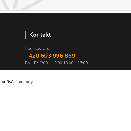
Kontakt
Ladislav Urs
+420 603 996 859
Po - Pá 9:00 - 12:00 13:00 - 17:00
bego-bohemia@begonie.cz
 používání soubory
Vytvořeno na
Eshop-rychle.cz