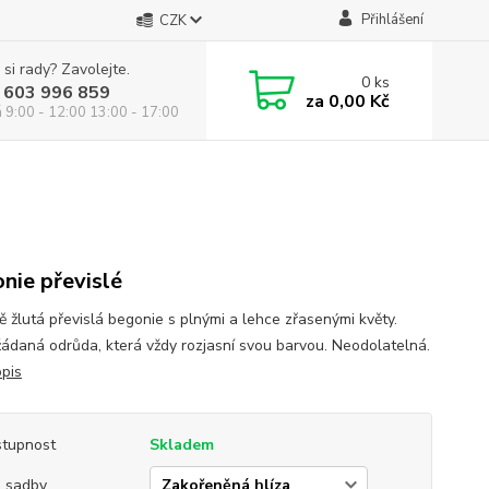
Přihlášení
CZK
 si rady? Zavolejte.
0
ks
 603 996 859
za
0,00 Kč
á 9:00 - 12:00 13:00 - 17:00
nie převislé
ě žlutá převislá begonie s plnými a lehce zřasenými květy.
žádaná odrůda, která vždy rozjasní svou barvou. Neodolatelná.
opis
tupnost
Skladem
 sadby