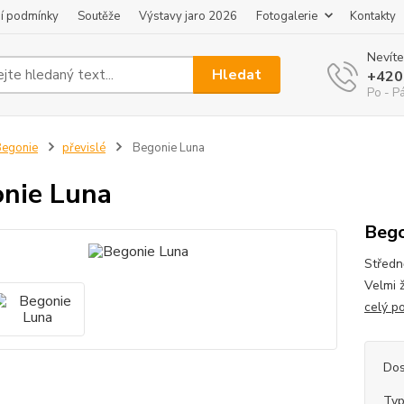
í podmínky
Soutěže
Výstavy jaro 2026
Fotogalerie
Kontakty
Nevíte
Hledat
+420
Po - P
egonie
převislé
Begonie Luna
nie Luna
Bego
Středn
Velmi 
celý p
Dos
Typ