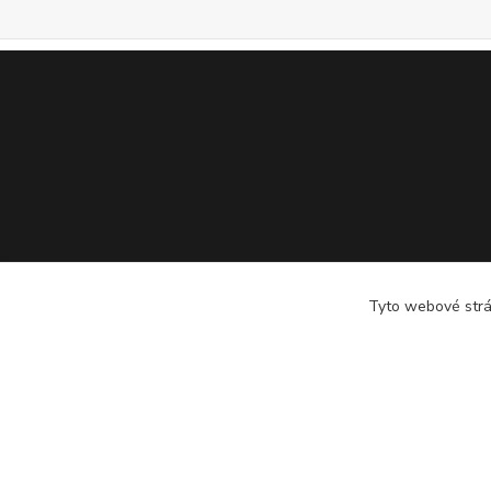
Tyto webové strán
© bego-bohemia2021