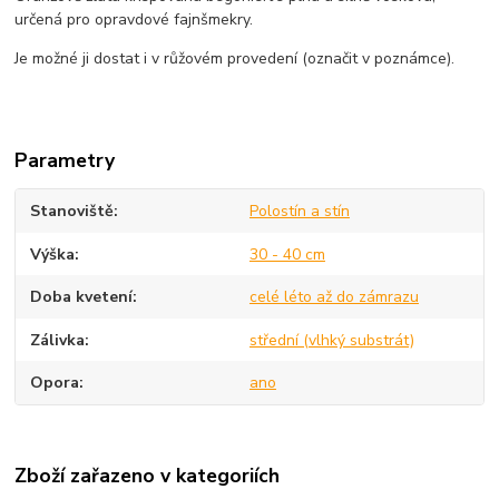
určená pro opravdové fajnšmekry.
Je možné ji dostat i v růžovém provedení (označit v poznámce).
Parametry
Stanoviště
Polostín a stín
Výška
30 - 40 cm
Doba kvetení
celé léto až do zámrazu
Zálivka
střední (vlhký substrát)
Opora
ano
Zboží zařazeno v kategoriích