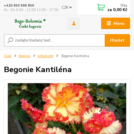
0
ks
+420 603 996 859
CZK
za
0,00 Kč
Po - Pá 9:00 - 12:00 13:00 - 17:00
Menu
Hledat
Úvod
Begonie
velkokvěté
Begonie Kantiléna
Begonie Kantiléna