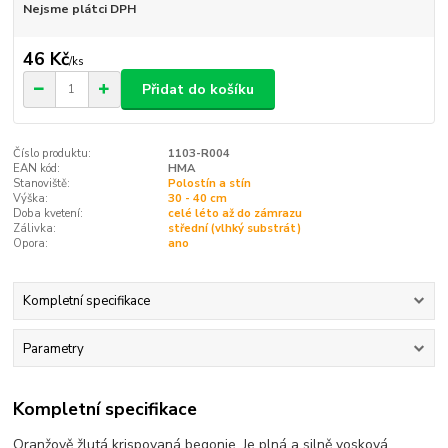
Nejsme plátci DPH
46 Kč
/
ks
Přidat do košíku
Číslo produktu:
1103-R004
EAN kód:
HMA
Stanoviště:
Polostín a stín
Výška:
30 - 40 cm
Doba kvetení:
celé léto až do zámrazu
Zálivka:
střední (vlhký substrát)
Opora:
ano
Kompletní specifikace
Parametry
Kompletní specifikace
Oranžově žlutá krispovaná begonie. Je plná a silně vosková,