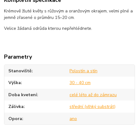
Krémově žluté květy s růžovým a oranžovým okrajem, velmi plné a
jemně zřasené o průměru 15–20 cm.
Velice žádaná odrůda kterou nepřehlédnete.
Parametry
Stanoviště
Polostín a stín
Výška
30 - 40 cm
Doba kvetení
celé léto až do zámrazu
Zálivka
střední (vlhký substrát)
Opora
ano