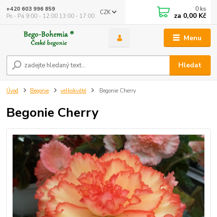
0
ks
+420 603 996 859
CZK
za
0,00 Kč
Po - Pá 9:00 - 12:00 13:00 - 17:00
Menu
Hledat
Úvod
Begonie
velkokvěté
Begonie Cherry
Begonie Cherry