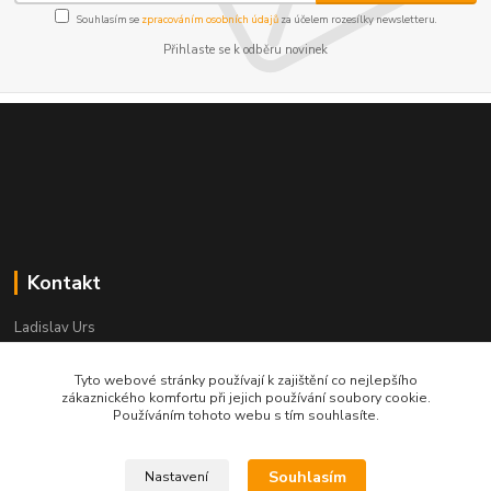
Souhlasím se
zpracováním osobních údajů
za účelem rozesílky newsletteru.
Přihlaste se k odběru novinek
Kontakt
Ladislav Urs
+420 603 996 859
Po - Pá 9:00 - 12:00 13:00 - 17:00
Tyto webové stránky používají k zajištění co nejlepšího
zákaznického komfortu při jejich používání soubory cookie.
bego-bohemia@begonie.cz
Používáním tohoto webu s tím souhlasíte.
Souhlasím
Nastavení