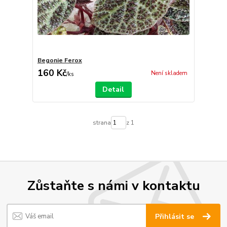
Begonie Ferox
160 Kč
Není skladem
/
ks
Detail
strana
z 1
Zůstaňte s námi v kontaktu
Přihlásit se