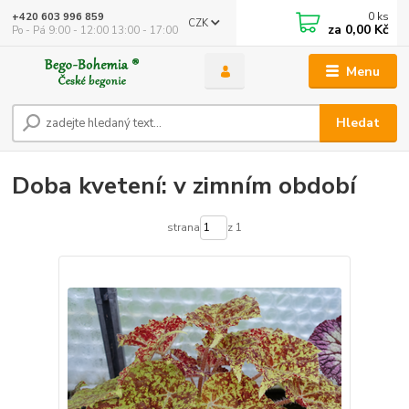
0
ks
+420 603 996 859
CZK
za
0,00 Kč
Po - Pá 9:00 - 12:00 13:00 - 17:00
Menu
Hledat
Doba kvetení: v zimním období
strana
z 1