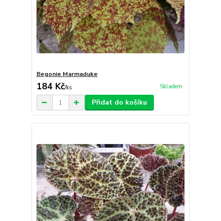
Begonie Marmaduke
184 Kč
Skladem
/
ks
Přidat do košíku